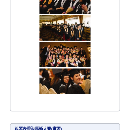
浪琴表香港馬術大賽(實習)