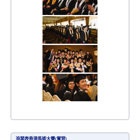
浪琴表香港馬術大賽(實習)