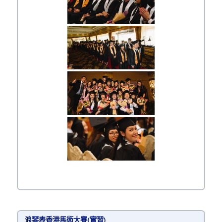
浪琴表香港馬術大賽(實習)